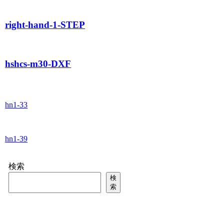
right-hand-1-STEP
hshcs-m30-DXF
hn1-33
hn1-39
検索
検
索