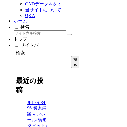
CADデータを探す
当サイトについて
Q&A
ホーム
検索
トップ
サイドバー
検索
検
索
最近の投
稿
JPI-7S-34-
96 炭素鋼
製マンホ
ール(横形
ダビット)