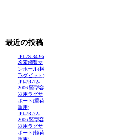
最近の投稿
JPI-7S-34-96
炭素鋼製マ
ンホール(横
形ダビット)
JPI-7R-72-
2006 竪型容
器用ラグサ
ポート(重荷
重用)
JPI-7R-72-
2006 竪型容
器用ラグサ
ポート(軽荷
重用)