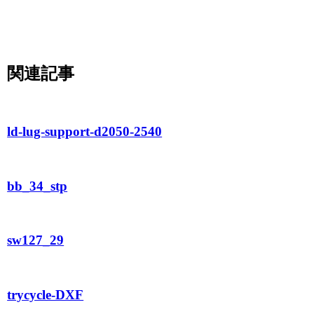
関連記事
ld-lug-support-d2050-2540
bb_34_stp
sw127_29
trycycle-DXF