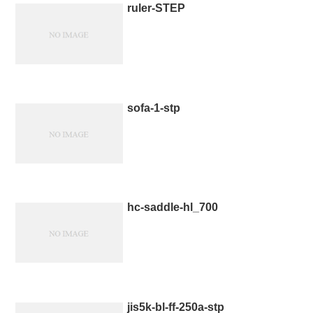
ruler-STEP
sofa-1-stp
hc-saddle-hl_700
jis5k-bl-ff-250a-stp