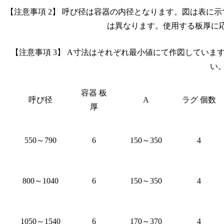
【注意事項 2】 呼び径は容器の内径となります。図は表に
は異なります。使用する板厚に
【注意事項 3】 A寸法はそれぞれ最小値にて作図しています
い
容器 板
呼び径
A
ラグ 個数
厚
550～790
6
150～350
4
800～1040
6
150～350
4
1050～1540
6
170～370
4