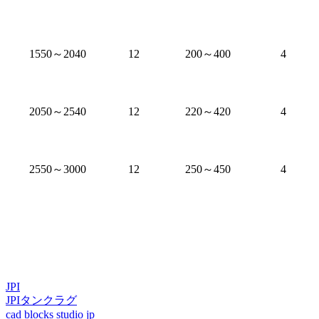
1550～2040
12
200～400
4
2050～2540
12
220～420
4
2550～3000
12
250～450
4
JPI
JPI
タンク
ラグ
cad blocks studio jp