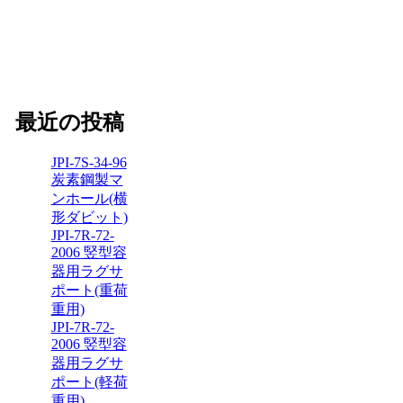
最近の投稿
JPI-7S-34-96
炭素鋼製マ
ンホール(横
形ダビット)
JPI-7R-72-
2006 竪型容
器用ラグサ
ポート(重荷
重用)
JPI-7R-72-
2006 竪型容
器用ラグサ
ポート(軽荷
重用)