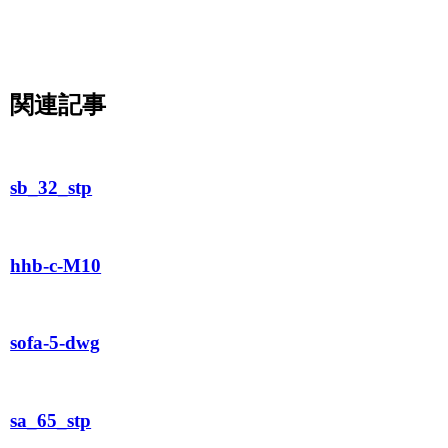
関連記事
sb_32_stp
hhb-c-M10
sofa-5-dwg
sa_65_stp