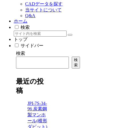
CADデータを探す
当サイトについて
Q&A
ホーム
検索
トップ
サイドバー
検索
検
索
最近の投
稿
JPI-7S-34-
96 炭素鋼
製マンホ
ール(横形
ダビット)