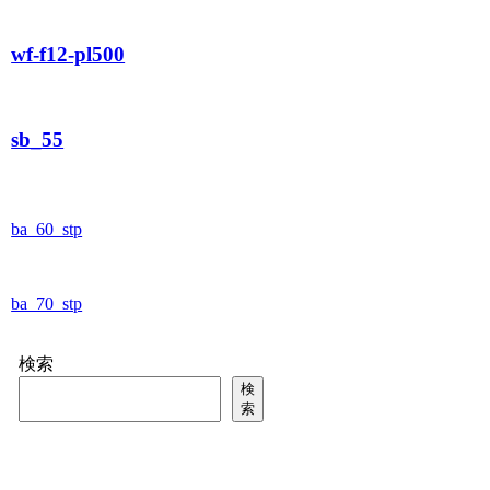
wf-f12-pl500
sb_55
ba_60_stp
ba_70_stp
検索
検
索