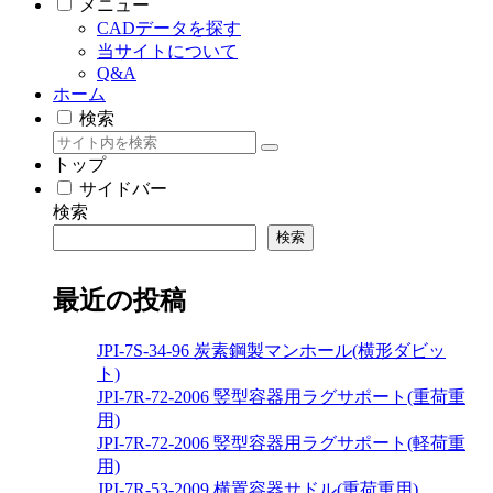
メニュー
CADデータを探す
当サイトについて
Q&A
ホーム
検索
トップ
サイドバー
検索
検索
最近の投稿
JPI-7S-34-96 炭素鋼製マンホール(横形ダビッ
ト)
JPI-7R-72-2006 竪型容器用ラグサポート(重荷重
用)
JPI-7R-72-2006 竪型容器用ラグサポート(軽荷重
用)
JPI-7R-53-2009 横置容器サドル(重荷重用)