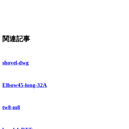
関連記事
shovel-dwg
Elbow45-long-32A
tw8-m8