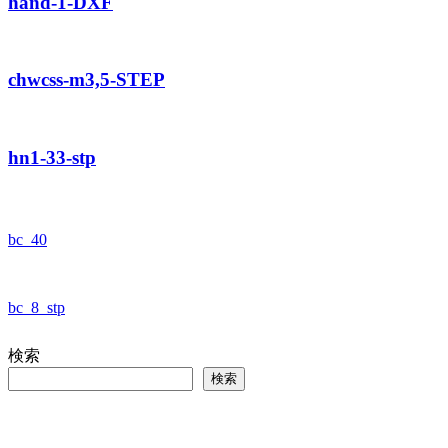
hand-1-DXF
chwcss-m3,5-STEP
hn1-33-stp
bc_40
bc_8_stp
検索
検索