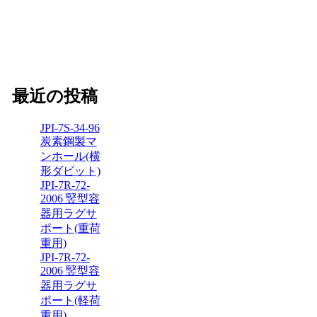
最近の投稿
JPI-7S-34-96
炭素鋼製マ
ンホール(横
形ダビット)
JPI-7R-72-
2006 竪型容
器用ラグサ
ポート(重荷
重用)
JPI-7R-72-
2006 竪型容
器用ラグサ
ポート(軽荷
重用)