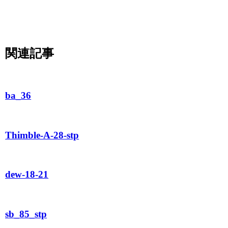
関連記事
ba_36
Thimble-A-28-stp
dew-18-21
sb_85_stp