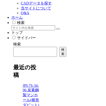
CADデータを探す
当サイトについて
Q&A
ホーム
検索
トップ
サイドバー
検索
検
索
最近の投
稿
JPI-7S-34-
96 炭素鋼
製マンホ
ール(横形
ダビット)