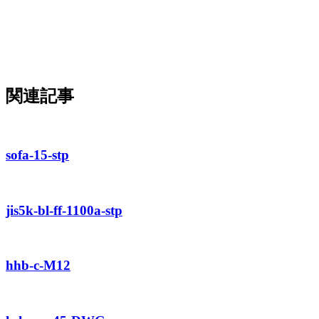
関連記事
sofa-15-stp
jis5k-bl-ff-1100a-stp
hhb-c-M12