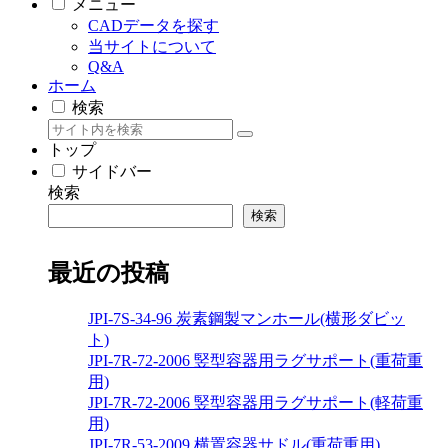
メニュー
CADデータを探す
当サイトについて
Q&A
ホーム
検索
トップ
サイドバー
検索
検索
最近の投稿
JPI-7S-34-96 炭素鋼製マンホール(横形ダビッ
ト)
JPI-7R-72-2006 竪型容器用ラグサポート(重荷重
用)
JPI-7R-72-2006 竪型容器用ラグサポート(軽荷重
用)
JPI-7R-53-2009 横置容器サドル(重荷重用)