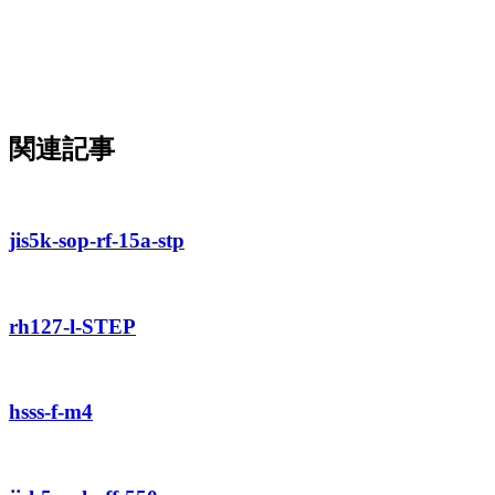
関連記事
jis5k-sop-rf-15a-stp
rh127-l-STEP
hsss-f-m4