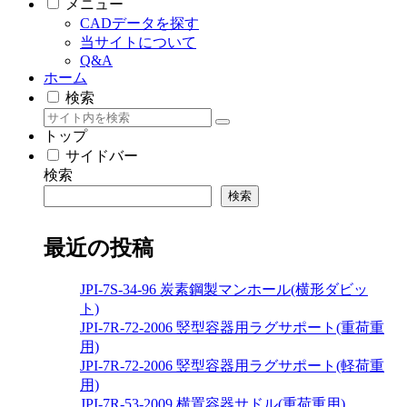
メニュー
CADデータを探す
当サイトについて
Q&A
ホーム
検索
トップ
サイドバー
検索
検索
最近の投稿
JPI-7S-34-96 炭素鋼製マンホール(横形ダビッ
ト)
JPI-7R-72-2006 竪型容器用ラグサポート(重荷重
用)
JPI-7R-72-2006 竪型容器用ラグサポート(軽荷重
用)
JPI-7R-53-2009 横置容器サドル(重荷重用)