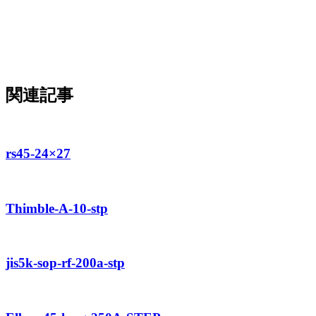
関連記事
rs45-24×27
Thimble-A-10-stp
jis5k-sop-rf-200a-stp