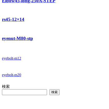
Elbow45-long-250A-STEP
rs45-12×14
eyenut-M80-stp
eyebolt-m12
eyebolt-m20
検索
検索