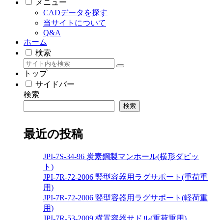
メニュー
CADデータを探す
当サイトについて
Q&A
ホーム
検索
トップ
サイドバー
検索
検索
最近の投稿
JPI-7S-34-96 炭素鋼製マンホール(横形ダビッ
ト)
JPI-7R-72-2006 竪型容器用ラグサポート(重荷重
用)
JPI-7R-72-2006 竪型容器用ラグサポート(軽荷重
用)
JPI-7R-53-2009 横置容器サドル(重荷重用)