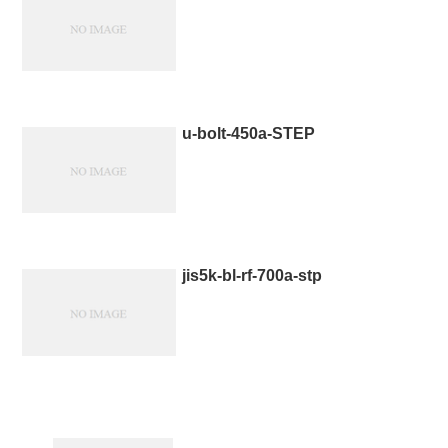
u-bolt-450a-STEP
jis5k-bl-rf-700a-stp