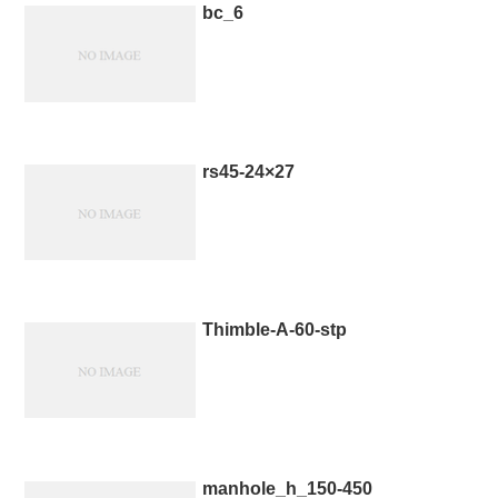
bc_6
rs45-24×27
Thimble-A-60-stp
manhole_h_150-450