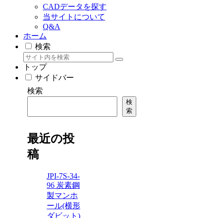
CADデータを探す
当サイトについて
Q&A
ホーム
検索
トップ
サイドバー
検索
検
索
最近の投
稿
JPI-7S-34-
96 炭素鋼
製マンホ
ール(横形
ダビット)