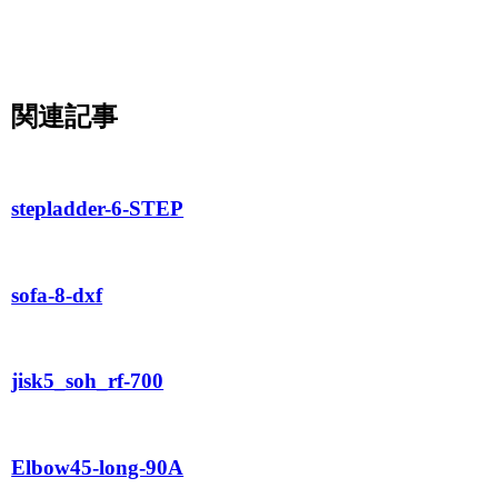
関連記事
stepladder-6-STEP
sofa-8-dxf
jisk5_soh_rf-700
Elbow45-long-90A