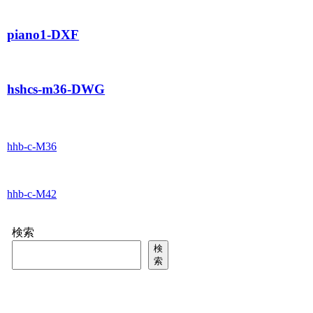
piano1-DXF
hshcs-m36-DWG
hhb-c-M36
hhb-c-M42
検索
検
索