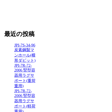
最近の投稿
JPI-7S-34-96
炭素鋼製マ
ンホール(横
形ダビット)
JPI-7R-72-
2006 竪型容
器用ラグサ
ポート(重荷
重用)
JPI-7R-72-
2006 竪型容
器用ラグサ
ポート(軽荷
重用)