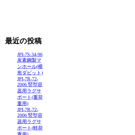
最近の投稿
JPI-7S-34-96
炭素鋼製マ
ンホール(横
形ダビット)
JPI-7R-72-
2006 竪型容
器用ラグサ
ポート(重荷
重用)
JPI-7R-72-
2006 竪型容
器用ラグサ
ポート(軽荷
重用)