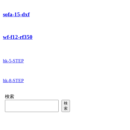
sofa-15-dxf
wf-f12-rf350
hk-5-STEP
hk-8-STEP
検索
検
索