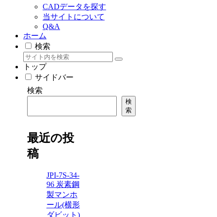
CADデータを探す
当サイトについて
Q&A
ホーム
検索
トップ
サイドバー
検索
検
索
最近の投
稿
JPI-7S-34-
96 炭素鋼
製マンホ
ール(横形
ダビット)