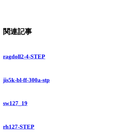
関連記事
ragdoll2-4-STEP
jis5k-bl-ff-300a-stp
sw127_19
rh127-STEP