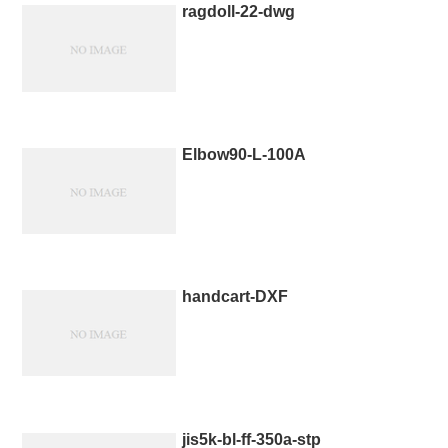
ragdoll-22-dwg
Elbow90-L-100A
handcart-DXF
jis5k-bl-ff-350a-stp