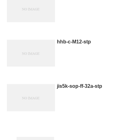
hhb-c-M12-stp
jis5k-sop-ff-32a-stp