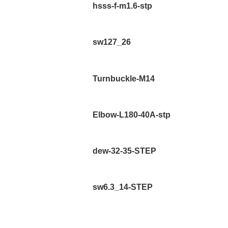
hsss-f-m1.6-stp
sw127_26
Turnbuckle-M14
Elbow-L180-40A-stp
dew-32-35-STEP
sw6.3_14-STEP