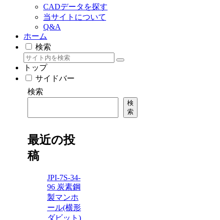
CADデータを探す
当サイトについて
Q&A
ホーム
検索
トップ
サイドバー
検索
検
索
最近の投
稿
JPI-7S-34-
96 炭素鋼
製マンホ
ール(横形
ダビット)