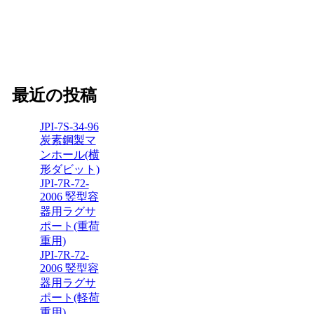
最近の投稿
JPI-7S-34-96
炭素鋼製マ
ンホール(横
形ダビット)
JPI-7R-72-
2006 竪型容
器用ラグサ
ポート(重荷
重用)
JPI-7R-72-
2006 竪型容
器用ラグサ
ポート(軽荷
重用)