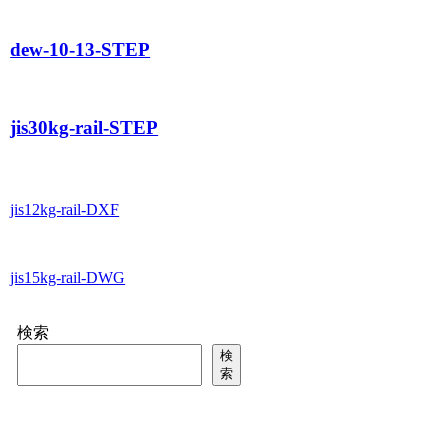
dew-10-13-STEP
jis30kg-rail-STEP
jis12kg-rail-DXF
jis15kg-rail-DWG
検索
検
索