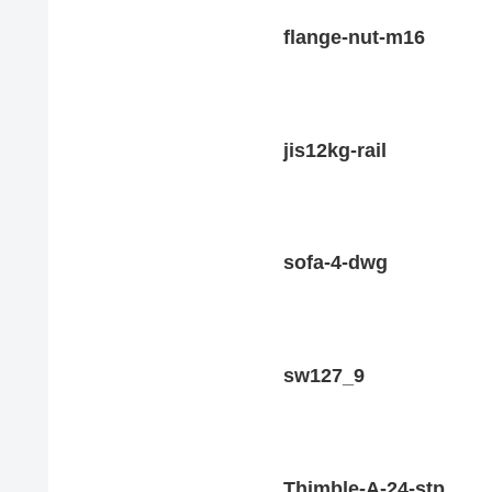
flange-nut-m16
jis12kg-rail
sofa-4-dwg
sw127_9
Thimble-A-24-stp