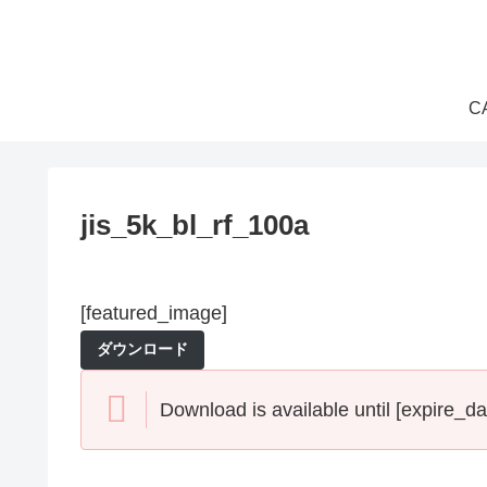
C
jis_5k_bl_rf_100a
[featured_image]
ダウンロード
Download is available until [expire_da