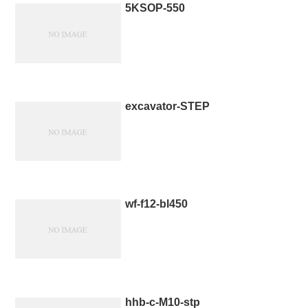
5KSOP-550
excavator-STEP
wf-f12-bl450
hhb-c-M10-stp