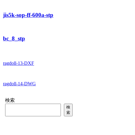
jis5k-sop-ff-600a-stp
bc_8_stp
ragdoll-13-DXF
ragdoll-14-DWG
検索
検
索