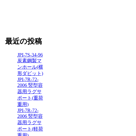
最近の投稿
JPI-7S-34-96
炭素鋼製マ
ンホール(横
形ダビット)
JPI-7R-72-
2006 竪型容
器用ラグサ
ポート(重荷
重用)
JPI-7R-72-
2006 竪型容
器用ラグサ
ポート(軽荷
重用)