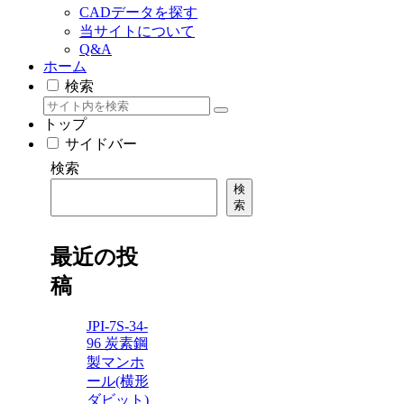
CADデータを探す
当サイトについて
Q&A
ホーム
検索
トップ
サイドバー
検索
検
索
最近の投
稿
JPI-7S-34-
96 炭素鋼
製マンホ
ール(横形
ダビット)