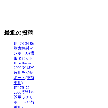
最近の投稿
JPI-7S-34-96
炭素鋼製マ
ンホール(横
形ダビット)
JPI-7R-72-
2006 竪型容
器用ラグサ
ポート(重荷
重用)
JPI-7R-72-
2006 竪型容
器用ラグサ
ポート(軽荷
重用)