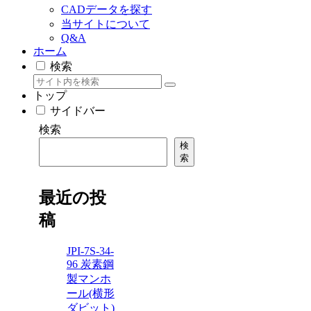
CADデータを探す
当サイトについて
Q&A
ホーム
検索
トップ
サイドバー
検索
検
索
最近の投
稿
JPI-7S-34-
96 炭素鋼
製マンホ
ール(横形
ダビット)