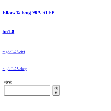
Elbow45-long-90A-STEP
hn1-8
ragdoll-25-dxf
ragdoll-26-dwg
検索
検
索