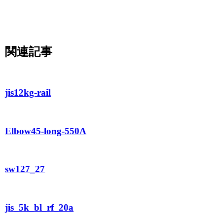
関連記事
jis12kg-rail
Elbow45-long-550A
sw127_27
jis_5k_bl_rf_20a