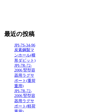
最近の投稿
JPI-7S-34-96
炭素鋼製マ
ンホール(横
形ダビット)
JPI-7R-72-
2006 竪型容
器用ラグサ
ポート(重荷
重用)
JPI-7R-72-
2006 竪型容
器用ラグサ
ポート(軽荷
重用)