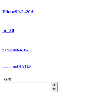
Elbow90-L-20A
bc_30
right-hand-4-DWG
right-hand-4-STEP
検索
検
索