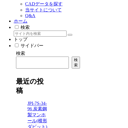
CADデータを探す
当サイトについて
Q&A
ホーム
検索
トップ
サイドバー
検索
検
索
最近の投
稿
JPI-7S-34-
96 炭素鋼
製マンホ
ール(横形
ダビット)