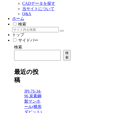
CADデータを探す
当サイトについて
Q&A
ホーム
検索
トップ
サイドバー
検索
検
索
最近の投
稿
JPI-7S-34-
96 炭素鋼
製マンホ
ール(横形
ダビット)