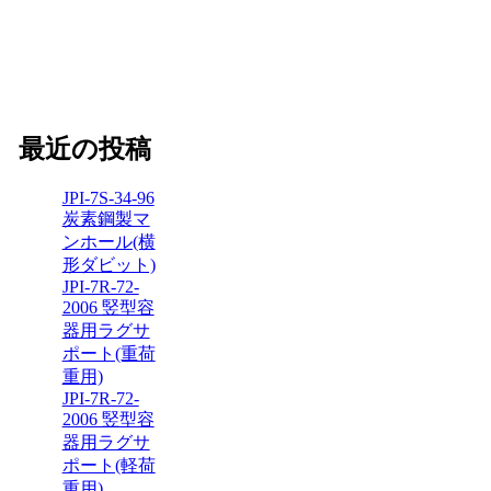
最近の投稿
JPI-7S-34-96
炭素鋼製マ
ンホール(横
形ダビット)
JPI-7R-72-
2006 竪型容
器用ラグサ
ポート(重荷
重用)
JPI-7R-72-
2006 竪型容
器用ラグサ
ポート(軽荷
重用)