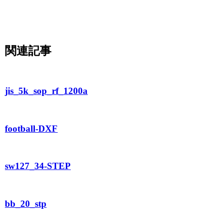
関連記事
jis_5k_sop_rf_1200a
football-DXF
sw127_34-STEP
bb_20_stp