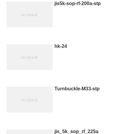
jis5k-sop-rf-200a-stp
hk-24
Turnbuckle-M33-stp
jis_5k_sop_rf_225a