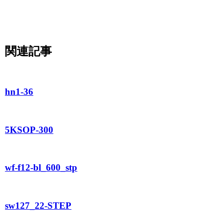
関連記事
hn1-36
5KSOP-300
wf-f12-bl_600_stp
sw127_22-STEP