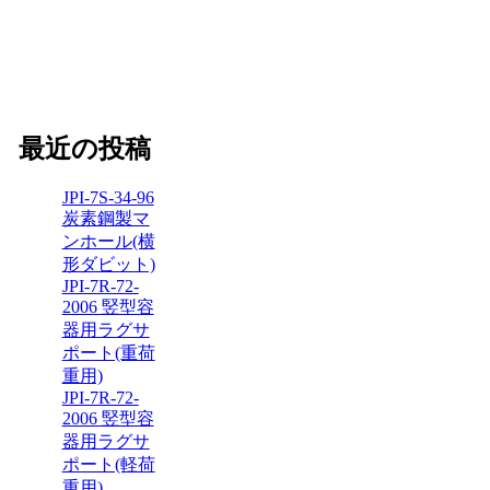
最近の投稿
JPI-7S-34-96
炭素鋼製マ
ンホール(横
形ダビット)
JPI-7R-72-
2006 竪型容
器用ラグサ
ポート(重荷
重用)
JPI-7R-72-
2006 竪型容
器用ラグサ
ポート(軽荷
重用)