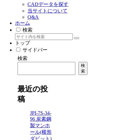
CADデータを探す
当サイトについて
Q&A
ホーム
検索
トップ
サイドバー
検索
検
索
最近の投
稿
JPI-7S-34-
96 炭素鋼
製マンホ
ール(横形
ダビット)