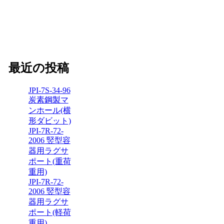
最近の投稿
JPI-7S-34-96
炭素鋼製マ
ンホール(横
形ダビット)
JPI-7R-72-
2006 竪型容
器用ラグサ
ポート(重荷
重用)
JPI-7R-72-
2006 竪型容
器用ラグサ
ポート(軽荷
重用)