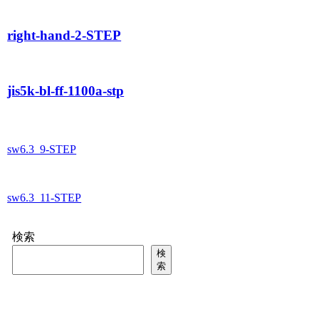
right-hand-2-STEP
jis5k-bl-ff-1100a-stp
sw6.3_9-STEP
sw6.3_11-STEP
検索
検
索