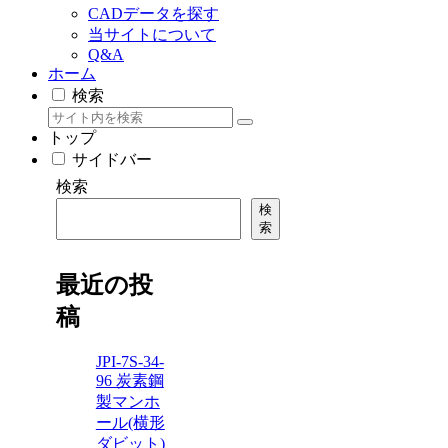
CADデータを探す
当サイトについて
Q&A
ホーム
検索
トップ
サイドバー
検索
検
索
最近の投
稿
JPI-7S-34-
96 炭素鋼
製マンホ
ール(横形
ダビット)