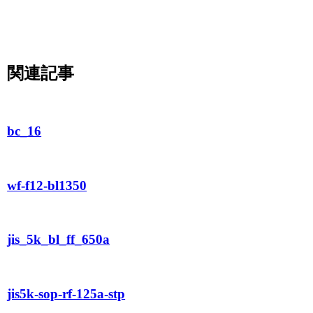
関連記事
bc_16
wf-f12-bl1350
jis_5k_bl_ff_650a
jis5k-sop-rf-125a-stp