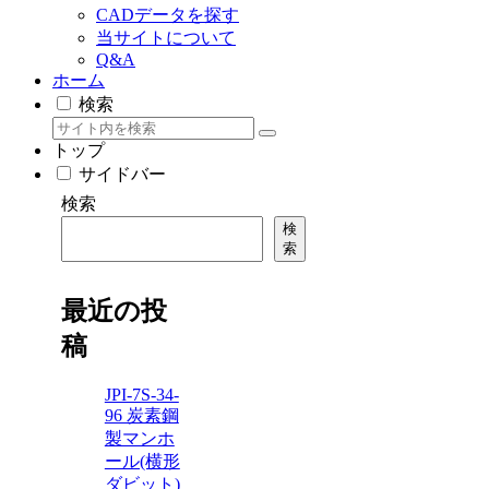
CADデータを探す
当サイトについて
Q&A
ホーム
検索
トップ
サイドバー
検索
検
索
最近の投
稿
JPI-7S-34-
96 炭素鋼
製マンホ
ール(横形
ダビット)