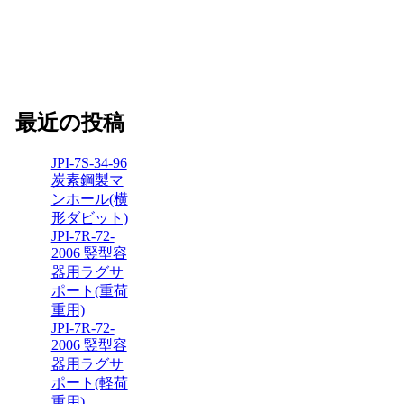
最近の投稿
JPI-7S-34-96
炭素鋼製マ
ンホール(横
形ダビット)
JPI-7R-72-
2006 竪型容
器用ラグサ
ポート(重荷
重用)
JPI-7R-72-
2006 竪型容
器用ラグサ
ポート(軽荷
重用)