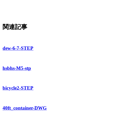
関連記事
dew-6-7-STEP
hsbhs-M5-stp
bicycle2-STEP
40ft_container-DWG