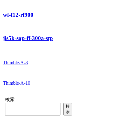
wf-f12-rf900
jis5k-sop-ff-300a-stp
Thimble-A-8
Thimble-A-10
検索
検
索