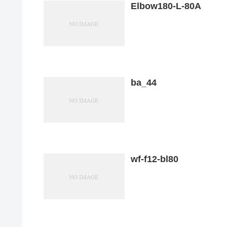
Elbow180-L-80A
ba_44
wf-f12-bl80