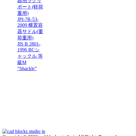
器用ラグサ
ポート(軽荷
重用)
JPI-7R-53-
2009 横置容
器サドル(重
荷重用)
JIS B 2801-
1996 BCシ
ャックル 等
級M
“Shackle”