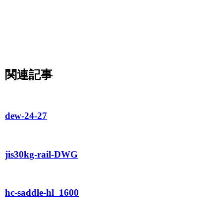
関連記事
dew-24-27
jis30kg-rail-DWG
hc-saddle-hl_1600