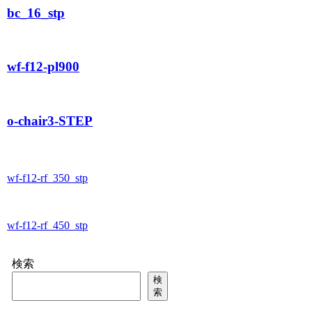
bc_16_stp
wf-f12-pl900
o-chair3-STEP
wf-f12-rf_350_stp
wf-f12-rf_450_stp
検索
検
索