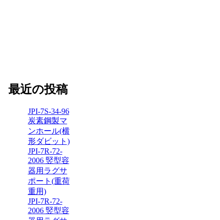
最近の投稿
JPI-7S-34-96
炭素鋼製マ
ンホール(横
形ダビット)
JPI-7R-72-
2006 竪型容
器用ラグサ
ポート(重荷
重用)
JPI-7R-72-
2006 竪型容