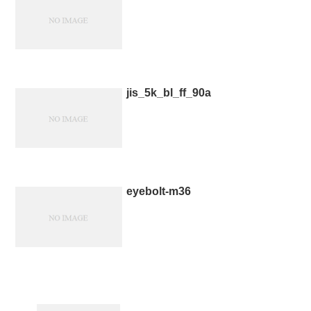
jis_5k_bl_ff_90a
eyebolt-m36