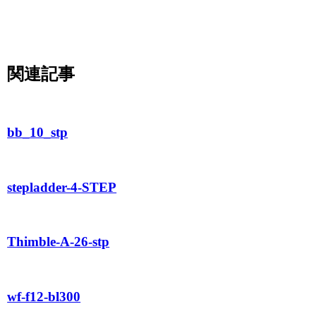
関連記事
bb_10_stp
stepladder-4-STEP
Thimble-A-26-stp
wf-f12-bl300