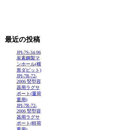
最近の投稿
JPI-7S-34-96
炭素鋼製マ
ンホール(横
形ダビット)
JPI-7R-72-
2006 竪型容
器用ラグサ
ポート(重荷
重用)
JPI-7R-72-
2006 竪型容
器用ラグサ
ポート(軽荷
重用)