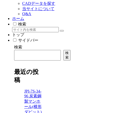
CADデータを探す
当サイトについて
Q&A
ホーム
検索
トップ
サイドバー
検索
検
索
最近の投
稿
JPI-7S-34-
96 炭素鋼
製マンホ
ール(横形
ダビット)