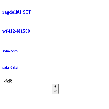
ragdoll#1 STP
wf-f12-bl1500
sofa-2-stp
sofa-3-dxf
検索
検
索