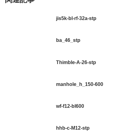
jis5k-bl-rf-32a-stp
ba_46_stp
Thimble-A-26-stp
manhole_h_150-600
wf-f12-bl600
hhb-c-M12-stp