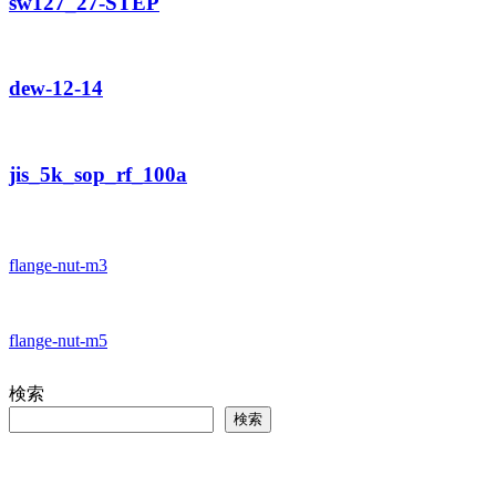
sw127_27-STEP
dew-12-14
jis_5k_sop_rf_100a
flange-nut-m3
flange-nut-m5
検索
検索