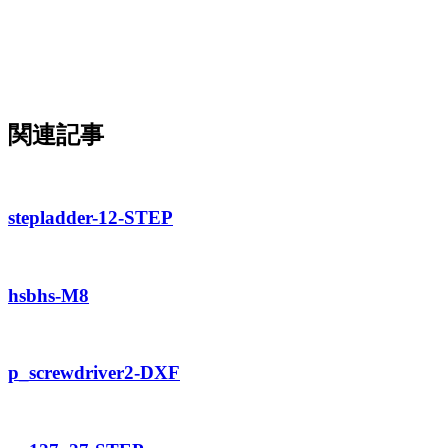
関連記事
stepladder-12-STEP
hsbhs-M8
p_screwdriver2-DXF