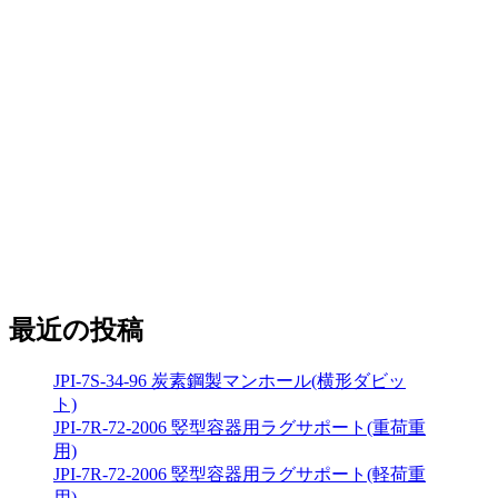
最近の投稿
JPI-7S-34-96 炭素鋼製マンホール(横形ダビッ
ト)
JPI-7R-72-2006 竪型容器用ラグサポート(重荷重
用)
JPI-7R-72-2006 竪型容器用ラグサポート(軽荷重
用)