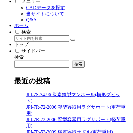
メニュー
CADデータを探す
当サイトについて
Q&A
ホーム
検索
トップ
サイドバー
検索
検索
最近の投稿
JPI-7S-34-96 炭素鋼製マンホール(横形ダビッ
ト)
JPI-7R-72-2006 竪型容器用ラグサポート(重荷重
用)
JPI-7R-72-2006 竪型容器用ラグサポート(軽荷重
用)
JPI-7R-53-2009 横置容器サドル(重荷重用)